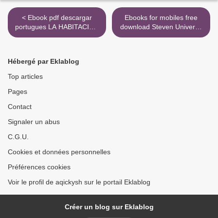
< Ebook pdf descargar
Ebooks for mobiles free
portugues LA HABITACION
download Steven Universe
DE GIOVANNI
All-in-One Edition >
9789569043826 in Spanish
de JAMES BALDWIN
Hébergé par Eklablog
Top articles
Pages
Contact
Signaler un abus
C.G.U.
Cookies et données personnelles
Préférences cookies
Voir le profil de aqickysh sur le portail Eklablog
Créer un blog sur Eklablog